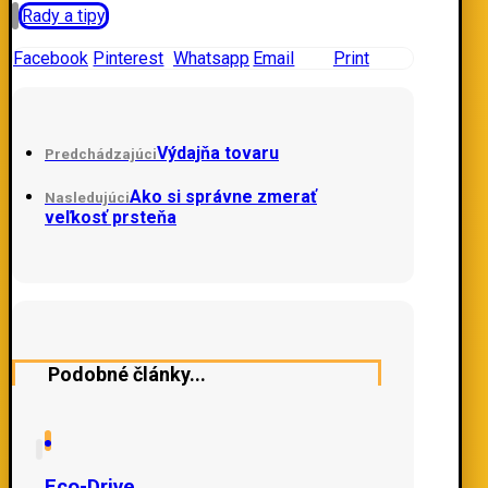
Rady a tipy
Facebook
Pinterest
Whatsapp
Email
Print
Výdajňa tovaru
Predchádzajúci
Ako si správne zmerať
Nasledujúci
veľkosť prsteňa
Podobné články...
Eco-Drive