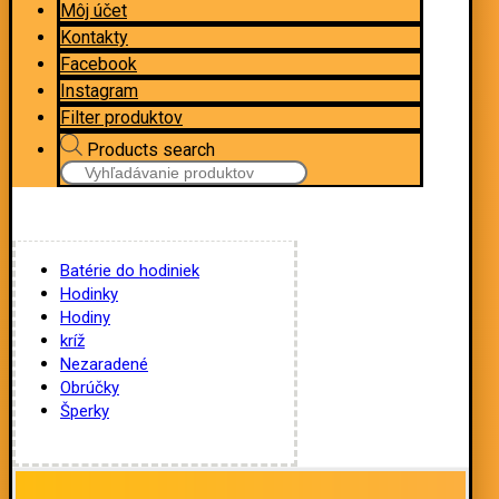
Môj účet
Kontakty
Facebook
Instagram
Filter produktov
Products search
Batérie do hodiniek
Hodinky
Hodiny
kríž
Nezaradené
Obrúčky
Šperky