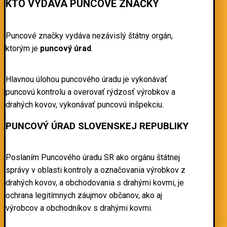
KTO VYDÁVA PUNCOVÉ ZNAČKY
Puncové značky vydáva nezávislý štátny orgán,
ktorým je
puncový úrad
.
Hlavnou úlohou puncového úradu je vykonávať
puncovú kontrolu a overovať rýdzosť výrobkov a
drahých kovov, vykonávať puncovú inšpekciu.
PUNCOVÝ ÚRAD SLOVENSKEJ REPUBLIKY
Poslaním Puncového úradu SR ako orgánu štátnej
správy v oblasti kontroly a označovania výrobkov z
drahých kovov, a obchodovania s drahými kovmi, je
ochrana legitímnych záujmov občanov, ako aj
výrobcov a obchodníkov s drahými kovmi.