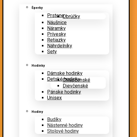
Šperky
Prstene
Obrúčky
Náušnice
Náramky
Prívesky
Retiazky
Náhrdelníky
Sety
Hodinky
Dámske hodinky
Detské hodinky
Chlapčenské
Dievčenské
Pánske hodinky
Unisex
Hodiny
Budíky
Nástenné hodiny
Stolové hodiny