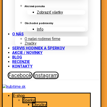
Akciová ponuka
Zobraziť všetky
Obchodné podmienky
Info
O NÁS
O našej rodinnej firme
Značky
SERVIS HODINIEK A ŠPERKOV
AKCIE / NOVINKY
BLOG
RECENZIE
KONTAKTY
Facebook
Instagram
E-shop
Šperky
Obrúčky