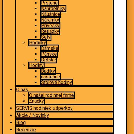
Prstene
Náhrdelníky
Náušnice
Náramky
Prívesky
Retiazky
Sety
Hodinky
Dámske
Pánske
Detské
Hodiny
Budíky
nástenné
Stolové hodiny
O nás
O našej rodinnej firme
Značky
SERVIS hodiniek a šperkov
Akcie / Novinky
Blog
Recenzie