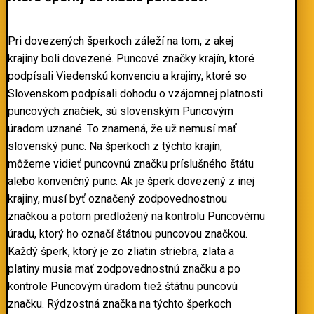
Pri dovezených šperkoch záleží na tom, z akej
krajiny boli dovezené. Puncové značky krajín, ktoré
podpísali Viedenskú konvenciu a krajiny, ktoré so
Slovenskom podpísali dohodu o vzájomnej platnosti
puncových značiek, sú slovenským Puncovým
úradom uznané. To znamená, že už nemusí mať
slovenský punc. Na šperkoch z týchto krajín,
môžeme vidieť puncovnú značku príslušného štátu
alebo konvenčný punc. Ak je šperk dovezený z inej
krajiny, musí byť označený zodpovednostnou
značkou a potom predložený na kontrolu Puncovému
úradu, ktorý ho označí štátnou puncovou značkou.
Každý šperk, ktorý je zo zliatin striebra, zlata a
platiny musia mať zodpovednostnú značku a po
kontrole Puncovým úradom tiež štátnu puncovú
značku. Rýdzostná značka na týchto šperkoch