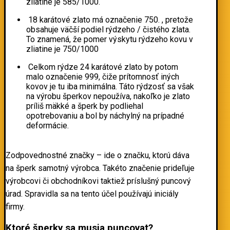
zliatine je 585/1000.
18 karátové zlato má označenie 750. , pretože
obsahuje väčší podiel rýdzeho / čistého zlata.
To znamená, že pomer výskytu rýdzeho kovu v
zliatine je 750/1000
Celkom rýdze 24 karátové zlato by potom
malo označenie 999, čiže prítomnosť iných
kovov je tu iba minimálna. Táto rýdzosť sa však
na výrobu šperkov nepoužíva, nakoľko je zlato
príliš mäkké a šperk by podliehal
opotrebovaniu a bol by náchylný na prípadné
deformácie.
Zodpovednostné značky – ide o značku, ktorú dáva
na šperk samotný výrobca. Takéto značenie prideľuje
výrobcovi či obchodníkovi taktiež príslušný puncový
úrad. Spravidla sa na tento účel používajú iniciály
firmy.
Ktoré šperky sa musia puncovat?