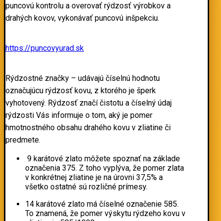
puncovú kontrolu a overovať rýdzosť výrobkov a
drahých kovov, vykonávať puncovú inšpekciu.
https://puncovyurad.sk
Rýdzostné značky – udávajú číselnú hodnotu
označujúcu rýdzosť kovu, z ktorého je šperk
vyhotovený. Rýdzosť značí čistotu a číselný údaj
rýdzosti Vás informuje o tom, aký je pomer
hmotnostného obsahu drahého kovu v zliatine či
predmete.
9 karátové zlato môžete spoznať na základe
označenia 375. Z toho vyplýva, že pomer zlata
v konkrétnej zliatine je na úrovni 37,5% a
všetko ostatné sú rozličné prímesy.
14 karátové zlato má číselné označenie 585.
To znamená, že pomer výskytu rýdzeho kovu v