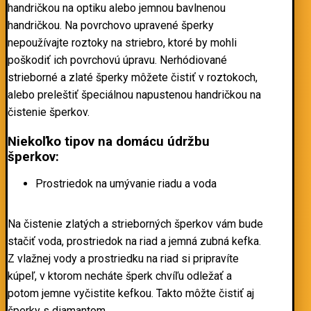
handričkou na optiku alebo jemnou bavlnenou
handričkou. Na povrchovo upravené šperky
nepoužívajte roztoky na striebro, ktoré by mohli
poškodiť ich povrchovú úpravu. Nerhódiované
strieborné a zlaté šperky môžete čistiť v roztokoch,
alebo preleštiť špeciálnou napustenou
handričkou
na
čistenie šperkov.
Niekoľko tipov na domácu údržbu
šperkov:
Prostriedok na umývanie riadu a voda
Na čistenie zlatých a strieborných šperkov vám bude
stačiť voda, prostriedok na riad a jemná zubná kefka.
Z vlažnej vody a prostriedku na riad si pripravíte
kúpeľ, v ktorom necháte šperk chvíľu odležať a
potom jemne vyčistite kefkou. Takto môžte čistiť aj
šperky s diamantom.