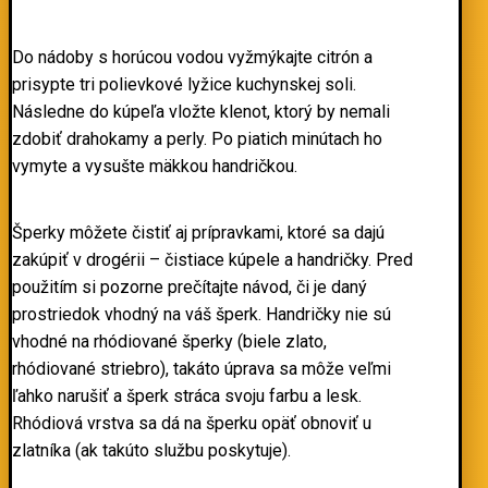
Do nádoby s horúcou vodou vyžmýkajte citrón a
prisypte tri polievkové lyžice kuchynskej soli.
Následne do kúpeľa vložte klenot, ktorý by nemali
zdobiť drahokamy a perly. Po piatich minútach ho
vymyte a vysušte mäkkou handričkou.
Šperky môžete čistiť aj prípravkami, ktoré sa dajú
zakúpiť v drogérii – čistiace kúpele a handričky. Pred
použitím si pozorne prečítajte návod, či je daný
prostriedok vhodný na váš šperk. Handričky nie sú
vhodné na rhódiované šperky (biele zlato,
rhódiované striebro), takáto úprava sa môže veľmi
ľahko narušiť a šperk stráca svoju farbu a lesk.
Rhódiová vrstva sa dá na šperku opäť obnoviť u
zlatníka (ak takúto službu poskytuje).