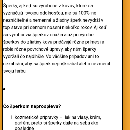
Šperky, aj keď sú vyrobené z kovov, ktoré sa
vyznačujú svojou odolnosťou, nie sú 100%-ne
nezničiteľné a nemenné a žiadny šperk nevydrží v
top stave pri dennom nosení niekoľko rokov. Aj keď
sa výrobcovia šperkov snažia a už pri výrobe
šperkov do zliatiny kovu pridávajú rôzne prímesi a
robia rôzne povrchové úpravy, aby nám šperky
vydržali čo najdlhšie. Vo väčšine prípadov ani to
nezabráni, aby sa šperk nepoškriabal alebo nezmenil
svoju farbu.
Čo šperkom neprospieva?
kozmetické prípravky – lak na vlasy, krém,
parfém, preto si šperky dajte na seba ako
posledné