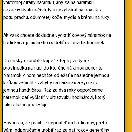
vnútornej strany náramku, aby sa na náramku
nezachytávali nečistoty a nevytváral sa povlak z
potu, prachu, odumretej kože, mydla a krému na ruky.
Ak však chcete dôkladne vyčistiť kovový náramok na
hodinkách, je nutné ho oddeliť od púzdra hodiniek.
Do misky si urobte kúpeľ z teplej vody a z
prostriedka na riad, do ktorého náramok ponoríte.
Náramok v ňom necháte odležať a následne jemnou
kefkou vyčistíte záhyby na náramku a vysušíte
jemnou handričkou. Raz za dva roky odporúčame
náramok dať vyčistiť v ultrazvuku hodinárovi, ktorý
takú službu poskytuje.
Hovorí sa, že prach je nepriateľom hodinárov, preto
Vám odporúčame urobiť raz za päť rokov generálny