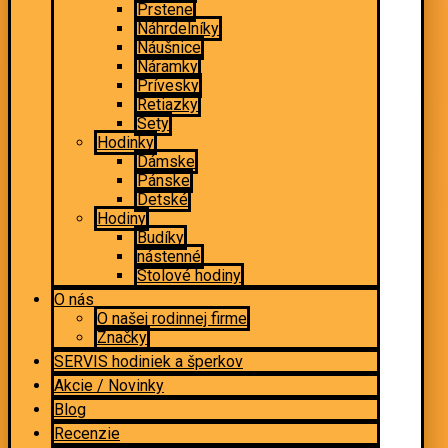
Prstene
Náhrdelníky
Náušnice
Náramky
Prívesky
Retiazky
Sety
Hodinky
Dámske
Pánske
Detské
Hodiny
Budíky
nástenné
Stolové hodiny
O nás
O našej rodinnej firme
Značky
SERVIS hodiniek a šperkov
Akcie / Novinky
Blog
Recenzie