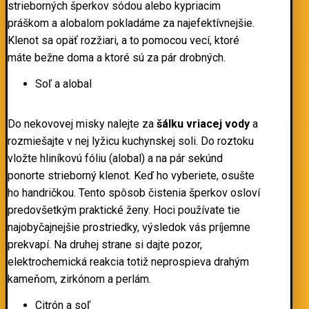
strieborných šperkov sódou alebo kypriacim
práškom a alobalom pokladáme za najefektívnejšie.
Klenot sa opäť rozžiari, a to pomocou vecí, ktoré
máte bežne doma a ktoré sú za pár drobných.
Soľ a alobal
Do nekovovej misky nalejte za
šálku vriacej vody
a
rozmiešajte v nej lyžicu kuchynskej soli. Do roztoku
vložte hliníkovú fóliu (alobal) a na pár sekúnd
ponorte strieborný klenot. Keď ho vyberiete, osušte
ho handričkou. Tento spôsob čistenia šperkov osloví
predovšetkým praktické ženy. Hoci používate tie
najobyčajnejšie prostriedky, výsledok vás príjemne
prekvapí. Na druhej strane si dajte pozor,
elektrochemická reakcia totiž neprospieva drahým
kameňom, zirkónom a perlám.
Citrón a soľ