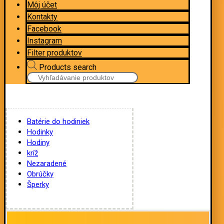
Môj účet
Kontakty
Facebook
Instagram
Filter produktov
Products search
Batérie do hodiniek
Hodinky
Hodiny
kríž
Nezaradené
Obrúčky
Šperky