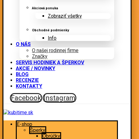
Akciová ponuka
Zobraziť všetky
Obchodné podmienky
Info
O NÁS
O našej rodinnej firme
Značky
SERVIS HODINIEK A ŠPERKOV
AKCIE / NOVINKY
BLOG
RECENZIE
KONTAKTY
Facebook
Instagram
E-shop
Šperky
Obrúčky