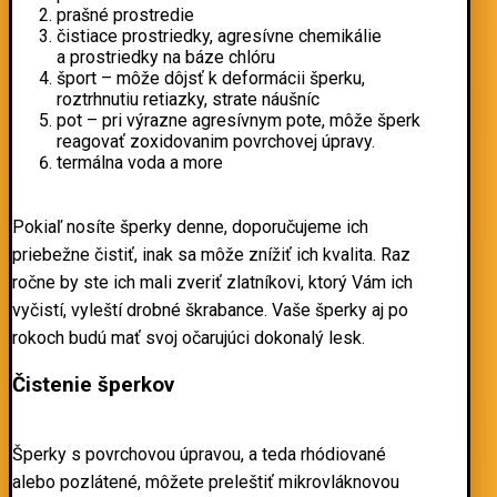
prašné prostredie
čistiace prostriedky, agresívne chemikálie
a prostriedky na báze chlóru
šport – môže dôjsť k deformácii šperku,
roztrhnutiu retiazky, strate náušníc
pot – pri výrazne agresívnym pote, môže šperk
reagovať zoxidovanim povrchovej úpravy.
termálna voda a more
Pokiaľ nosíte šperky denne, doporučujeme ich
priebežne čistiť, inak sa môže znížiť ich kvalita. Raz
ročne by ste ich mali zveriť zlatníkovi, ktorý Vám ich
vyčistí, vyleští drobné škrabance. Vaše šperky aj po
rokoch budú mať svoj očarujúci dokonalý lesk.
Čistenie šperkov
Šperky s povrchovou úpravou, a teda rhódiované
alebo pozlátené, môžete preleštiť mikrovláknovou