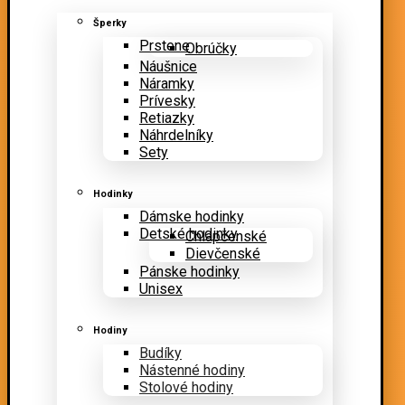
Šperky
Prstene
Obrúčky
Náušnice
Náramky
Prívesky
Retiazky
Náhrdelníky
Sety
Hodinky
Dámske hodinky
Detské hodinky
Chlapčenské
Dievčenské
Pánske hodinky
Unisex
Hodiny
Budíky
Nástenné hodiny
Stolové hodiny