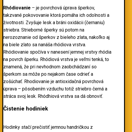
Rhódiovanie
– je povrchová úprava šperkov,
takzvané pokovovanie ktorá pomáha ich odolnosti a
životnosti. Zvyšuje lesk a bráni oxidácii (černaniu)
striebra. Strieborné šperky sú potom na
nerozoznanie od šperkov z bieleho zlata, nakoľko aj
na biele zlato sa nanáša rhódiova vrstva.
Rhódiovanie spočíva v nanesení jemnej vrstvy rhódia
na povrch šperku. Rhódiová vrstva je veľmi tenká, to
znamená, že pri nevhodnom zaobchádzaní so
šperkom sa môže po nejakom čase odrieť a
zošúchať. Rhodiovanie je antioxidačná povrchová
úprava – pôsobením vzduchu totiž striebro černá a
stráca svoj lesk. Rhódhiová vrstva sa dá obnoviť.
Čistenie hodiniek
Hodinky stačí prečistiť jemnou handričkou z