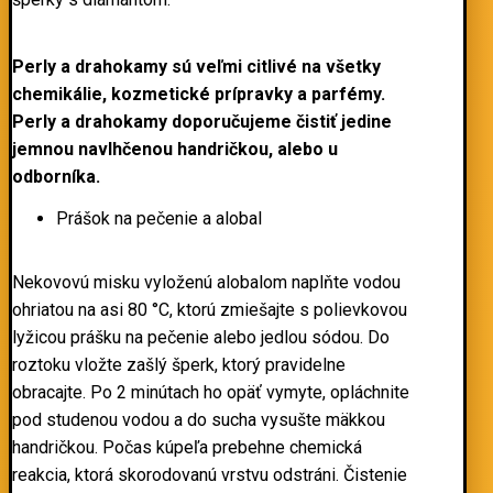
Perly a drahokamy sú veľmi citlivé na všetky
chemikálie, kozmetické prípravky a parfémy.
Perly a drahokamy doporučujeme čistiť jedine
jemnou navlhčenou handričkou, alebo u
odborníka.
Prášok na pečenie a alobal
Nekovovú misku vyloženú alobalom naplňte vodou
ohriatou na asi 80 °C, ktorú zmiešajte s polievkovou
lyžicou prášku na pečenie alebo jedlou sódou. Do
roztoku vložte zašlý šperk, ktorý pravidelne
obracajte. Po 2 minútach ho opäť vymyte, opláchnite
pod studenou vodou a do sucha vysušte mäkkou
handričkou. Počas kúpeľa prebehne chemická
reakcia, ktorá skorodovanú vrstvu odstráni. Čistenie