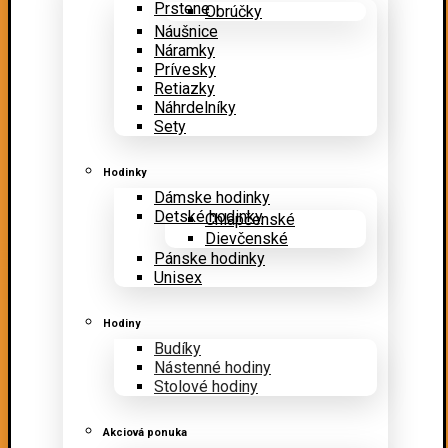
Prstene
Obrúčky
Náušnice
Náramky
Prívesky
Retiazky
Náhrdelníky
Sety
Hodinky
Dámske hodinky
Detské hodinky
Chlapčenské
Dievčenské
Pánske hodinky
Unisex
Hodiny
Budíky
Nástenné hodiny
Stolové hodiny
Akciová ponuka