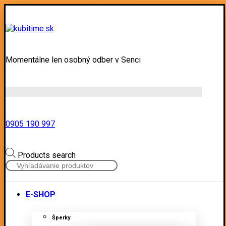
Momentálne len osobný odber v Senci
0905 190 997
Products search
E-SHOP
Šperky