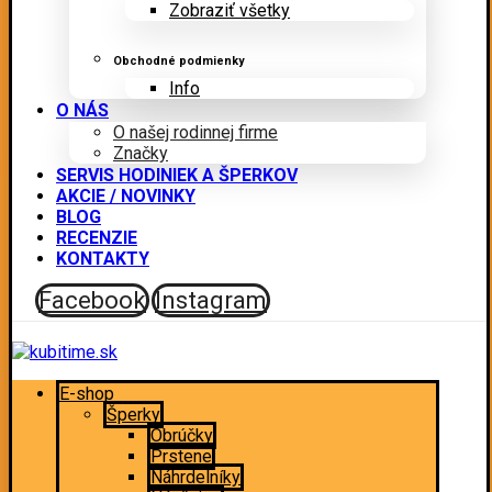
Zobraziť všetky
Obchodné podmienky
Info
O NÁS
O našej rodinnej firme
Značky
SERVIS HODINIEK A ŠPERKOV
AKCIE / NOVINKY
BLOG
RECENZIE
KONTAKTY
Facebook
Instagram
E-shop
Šperky
Obrúčky
Prstene
Náhrdelníky