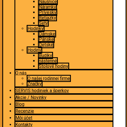
Náušnice
Náramky
Prívesky
Retiazky
Sety
Hodinky
Dámske
Pánske
Detské
Hodiny
Budíky
nástenné
Stolové hodiny
O nás
O našej rodinnej firme
Značky
SERVIS hodiniek a šperkov
Akcie / Novinky
Blog
Recenzie
Môj účet
Kontakty