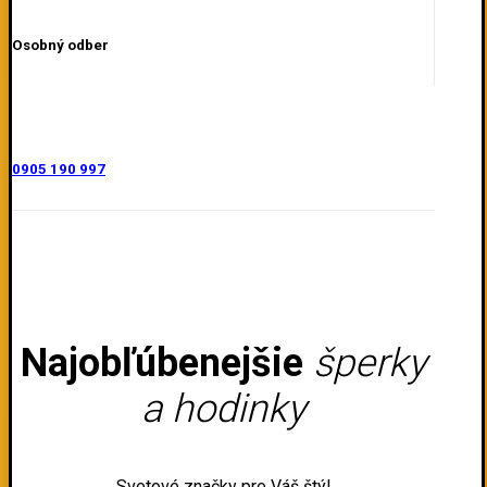
Osobný odber
0905 190 997
Najobľúbenejšie
šperky
a hodinky
Svetové značky pre Váš štýl