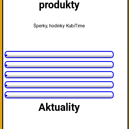
produkty
Šperky, hodinky KubiTime
169.00
€
Náhrdelník COUER DE LION
199.00
€
Náhrdelník COUER DE LION
79.00
€
Náramok COUER DE LION
159.00
€
Náhrdelník COUER DE LION
89.00
€
Náramok COUER DE LION
Aktuality
16. februára 2022
ZĽAVA 50 percent
14. apríla 2021