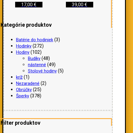
17,00
€
39,00
€
Kategórie produktov
(3)
Batérie do hodiniek
(272)
Hodinky
(102)
Hodiny
(48)
Budíky
(49)
nástenné
(5)
Stolové hodiny
(1)
kríž
(2)
Nezaradené
(25)
Obrúčky
(378)
Šperky
Filter produktov