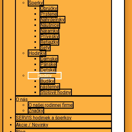
Šperky
Obrúčky
Prstene
Náhrdelníky
Náušnice
Náramky
Prívesky
Retiazky
Sety
Hodinky
Dámske
Pánske
Detské
Hodiny
Budíky
nástenné
Stolové hodiny
O nás
O našej rodinnej firme
Značky
SERVIS hodiniek a šperkov
Akcie / Novinky
Blog