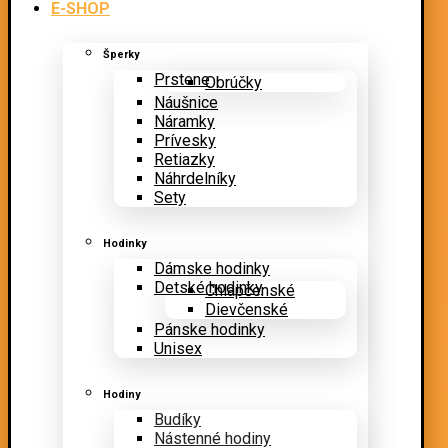
E-SHOP
Šperky
Prstene
Obrúčky
Náušnice
Náramky
Prívesky
Retiazky
Náhrdelníky
Sety
Hodinky
Dámske hodinky
Detské hodinky
Chlapčenské
Dievčenské
Pánske hodinky
Unisex
Hodiny
Budíky
Nástenné hodiny