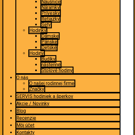
Náušnice
Náramky
Prívesky
Retiazky
Sety
Hodinky
Dámske
Pánske
Detské
Hodiny
Budíky
nástenné
Stolové hodiny
O nás
O našej rodinnej firme
Značky
SERVIS hodiniek a šperkov
Akcie / Novinky
Blog
Recenzie
Môj účet
Kontakty