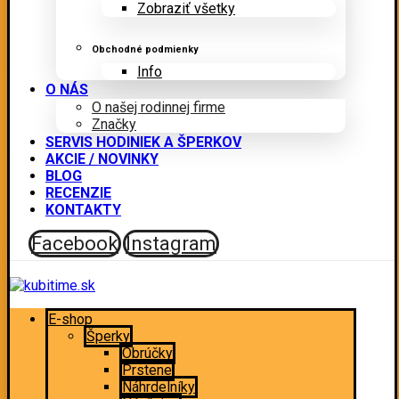
Zobraziť všetky
Obchodné podmienky
Info
O NÁS
O našej rodinnej firme
Značky
SERVIS HODINIEK A ŠPERKOV
AKCIE / NOVINKY
BLOG
RECENZIE
KONTAKTY
Facebook
Instagram
E-shop
Šperky
Obrúčky
Prstene
Náhrdelníky