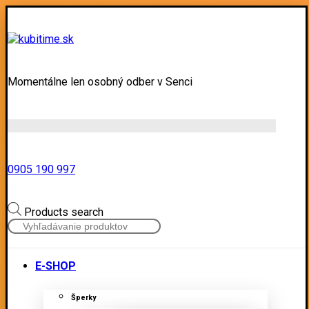
Momentálne len osobný odber v Senci
0905 190 997
Products search
E-SHOP
Šperky