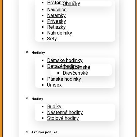
Prstene
Obrúčky
Náušnice
Náramky
Prívesky
Retiazky
Náhrdelníky
Sety
Hodinky
Dámske hodinky
Detské hodinky
Chlapčenské
Dievčenské
Pánske hodinky
Unisex
Hodiny
Budíky
Nástenné hodiny
Stolové hodiny
Akciová ponuka