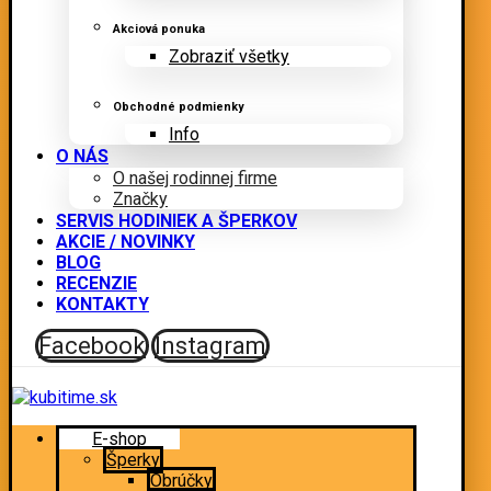
Akciová ponuka
Zobraziť všetky
Obchodné podmienky
Info
O NÁS
O našej rodinnej firme
Značky
SERVIS HODINIEK A ŠPERKOV
AKCIE / NOVINKY
BLOG
RECENZIE
KONTAKTY
Facebook
Instagram
E-shop
Šperky
Obrúčky