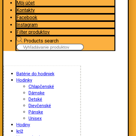
Môj účet
Kontakty
Facebook
Instagram
Filter produktov
Products search
Batérie do hodiniek
Hodinky
Chlapčenské
Dámske
Detské
Dievčenské
Pánske
Unisex
Hodiny
kríž