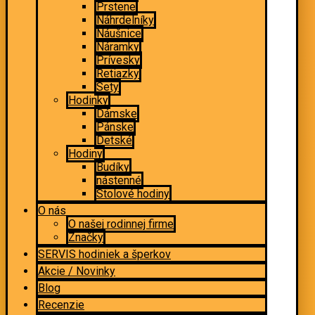
Prstene
Náhrdelníky
Náušnice
Náramky
Prívesky
Retiazky
Sety
Hodinky
Dámske
Pánske
Detské
Hodiny
Budíky
nástenné
Stolové hodiny
O nás
O našej rodinnej firme
Značky
SERVIS hodiniek a šperkov
Akcie / Novinky
Blog
Recenzie