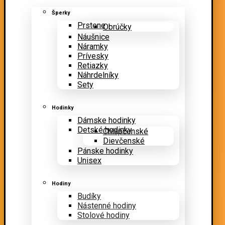
Šperky
Prstene
Obrúčky
Náušnice
Náramky
Prívesky
Retiazky
Náhrdelníky
Sety
Hodinky
Dámske hodinky
Detské hodinky
Chlapčenské
Dievčenské
Pánske hodinky
Unisex
Hodiny
Budíky
Nástenné hodiny
Stolové hodiny