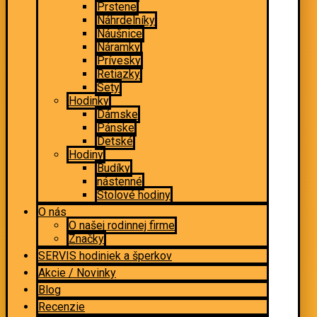
Prstene
Náhrdelníky
Náušnice
Náramky
Prívesky
Retiazky
Sety
Hodinky
Dámske
Pánske
Detské
Hodiny
Budíky
nástenné
Stolové hodiny
O nás
O našej rodinnej firme
Značky
SERVIS hodiniek a šperkov
Akcie / Novinky
Blog
Recenzie