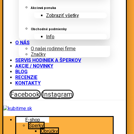
Akciová ponuka
Zobraziť všetky
Obchodné podmienky
Info
O NÁS
O našej rodinnej firme
Značky
SERVIS HODINIEK A ŠPERKOV
AKCIE / NOVINKY
BLOG
RECENZIE
KONTAKTY
Facebook
Instagram
E-shop
Šperky
Obrúčky