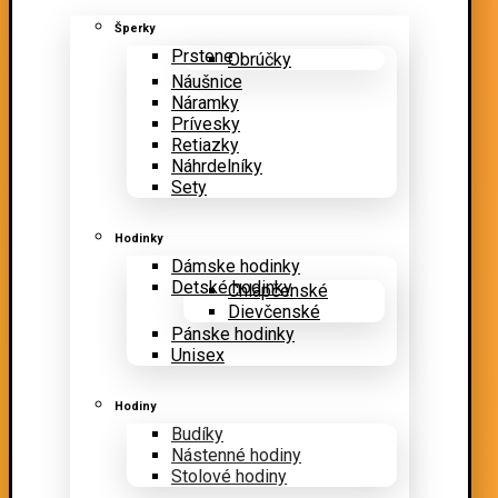
Šperky
Prstene
Obrúčky
Náušnice
Náramky
Prívesky
Retiazky
Náhrdelníky
Sety
Hodinky
Dámske hodinky
Detské hodinky
Chlapčenské
Dievčenské
Pánske hodinky
Unisex
Hodiny
Budíky
Nástenné hodiny
Stolové hodiny