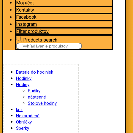
Môj účet
Kontakty
Facebook
Instagram
Filter produktov
Products search
Batérie do hodiniek
Hodinky
Hodiny
Budíky
nástenné
Stolové hodiny
kríž
Nezaradené
Obrúčky
Šperky