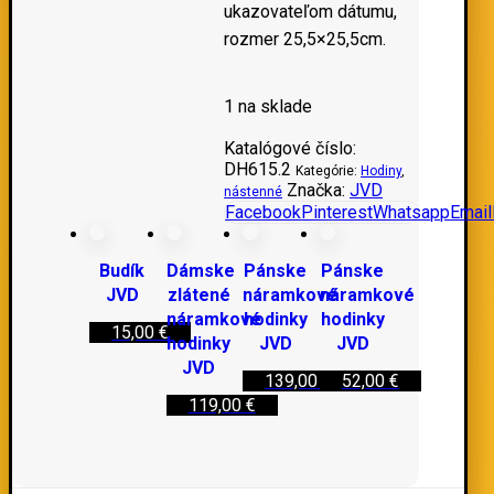
ukazovateľom dátumu,
rozmer 25,5×25,5cm.
1 na sklade
Katalógové číslo:
DH615.2
Kategórie:
Hodiny
,
Značka:
JVD
nástenné
Facebook
Pinterest
Whatsapp
Email
Budík
Dámske
Pánske
Pánske
JVD
zlátené
náramkové
náramkové
náramkové
hodinky
hodinky
15,00
€
hodinky
JVD
JVD
JVD
139,00
€
52,00
€
119,00
€