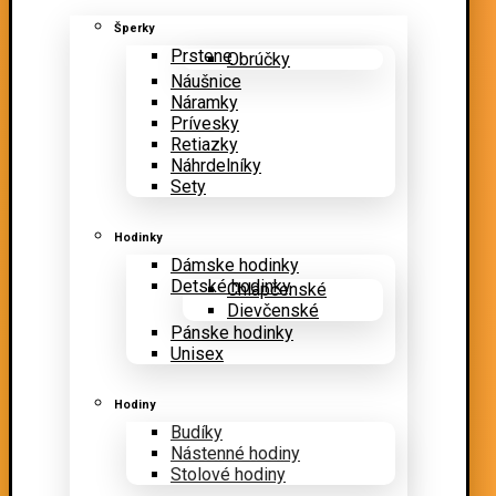
Šperky
Prstene
Obrúčky
Náušnice
Náramky
Prívesky
Retiazky
Náhrdelníky
Sety
Hodinky
Dámske hodinky
Detské hodinky
Chlapčenské
Dievčenské
Pánske hodinky
Unisex
Hodiny
Budíky
Nástenné hodiny
Stolové hodiny