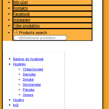
Môj účet
Kontakty
Facebook
Instagram
Filter produktov
Products search
Batérie do hodiniek
Hodinky
Chlapčenské
Dámske
Detské
Dievčenské
Pánske
Unisex
Hodiny
kríž