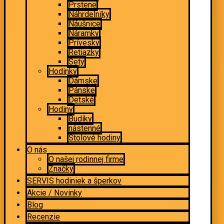
Prstene
Náhrdelníky
Náušnice
Náramky
Prívesky
Retiazky
Sety
Hodinky
Dámske
Pánske
Detské
Hodiny
Budíky
nástenné
Stolové hodiny
O nás
O našej rodinnej firme
Značky
SERVIS hodiniek a šperkov
Akcie / Novinky
Blog
Recenzie