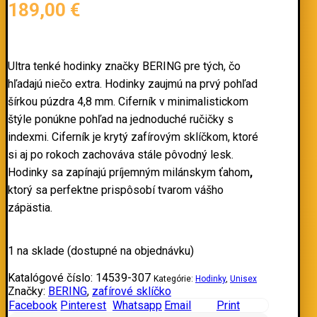
189,00
€
Ultra tenké hodinky značky
BERING
pre tých, čo
hľadajú niečo extra. Hodinky zaujmú na prvý pohľad
šírkou púzdra 4,8 mm. Ciferník v minimalistickom
štýle ponúkne pohľad na jednoduché ručičky s
indexmi. Ciferník je krytý zafírovým sklíčkom, ktoré
si aj po rokoch zachováva stále pôvodný lesk.
Hodinky sa zapínajú príjemným milánskym ťahom
,
ktorý sa perfektne prispôsobí tvarom vášho
zápästia.
1 na sklade (dostupné na objednávku)
Katalógové číslo:
14539-307
Kategórie:
Hodinky
,
Unisex
Značky:
BERING
,
zafírové sklíčko
Facebook
Pinterest
Whatsapp
Email
Print