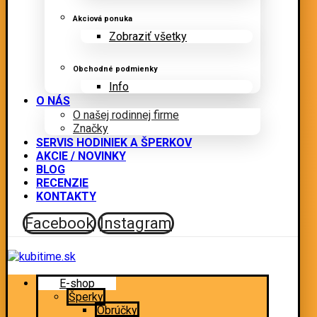
Akciová ponuka
Zobraziť všetky
Obchodné podmienky
Info
O NÁS
O našej rodinnej firme
Značky
SERVIS HODINIEK A ŠPERKOV
AKCIE / NOVINKY
BLOG
RECENZIE
KONTAKTY
Facebook
Instagram
E-shop
Šperky
Obrúčky