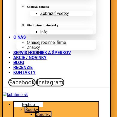
Akciová ponuka
Zobraziť všetky
Obchodné podmienky
Info
O NÁS
O našej rodinnej firme
Značky
SERVIS HODINIEK A ŠPERKOV
AKCIE / NOVINKY
BLOG
RECENZIE
KONTAKTY
Facebook
Instagram
E-shop
Šperky
Obrúčky