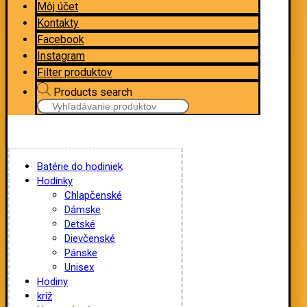
Môj účet
Kontakty
Facebook
Instagram
Filter produktov
Products search
Batérie do hodiniek
Hodinky
Chlapčenské
Dámske
Detské
Dievčenské
Pánske
Unisex
Hodiny
kríž