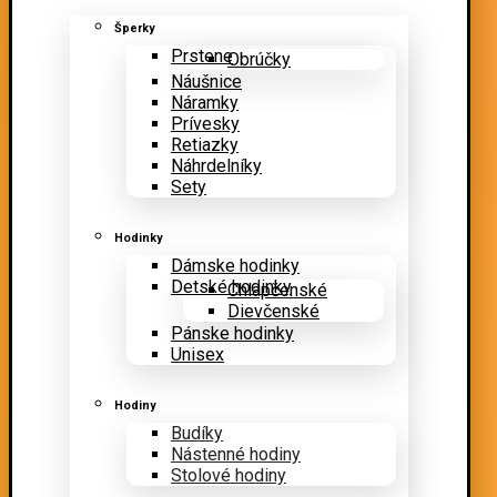
Šperky
Prstene
Obrúčky
Náušnice
Náramky
Prívesky
Retiazky
Náhrdelníky
Sety
Hodinky
Dámske hodinky
Detské hodinky
Chlapčenské
Dievčenské
Pánske hodinky
Unisex
Hodiny
Budíky
Nástenné hodiny
Stolové hodiny