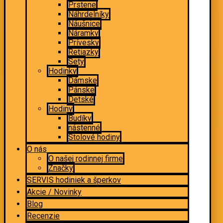
Prstene
Náhrdelníky
Náušnice
Náramky
Prívesky
Retiazky
Sety
Hodinky
Dámske
Pánske
Detské
Hodiny
Budíky
nástenné
Stolové hodiny
O nás
O našej rodinnej firme
Značky
SERVIS hodiniek a šperkov
Akcie / Novinky
Blog
Recenzie