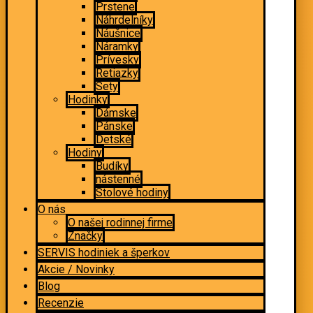
Prstene
Náhrdelníky
Náušnice
Náramky
Prívesky
Retiazky
Sety
Hodinky
Dámske
Pánske
Detské
Hodiny
Budíky
nástenné
Stolové hodiny
O nás
O našej rodinnej firme
Značky
SERVIS hodiniek a šperkov
Akcie / Novinky
Blog
Recenzie