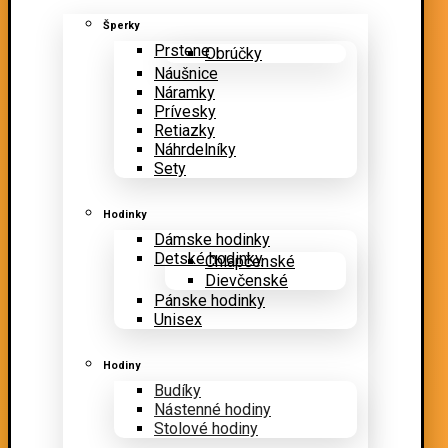
Šperky
Prstene
Obrúčky
Náušnice
Náramky
Prívesky
Retiazky
Náhrdelníky
Sety
Hodinky
Dámske hodinky
Detské hodinky
Chlapčenské
Dievčenské
Pánske hodinky
Unisex
Hodiny
Budíky
Nástenné hodiny
Stolové hodiny