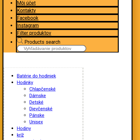
Môj účet
Kontakty
Facebook
Instagram
Filter produktov
Products search
Batérie do hodiniek
Hodinky
Chlapčenské
Dámske
Detské
Dievčenské
Pánske
Unisex
Hodiny
kríž