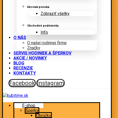
Akciová ponuka
Zobraziť všetky
Obchodné podmienky
Info
O NÁS
O našej rodinnej firme
Značky
SERVIS HODINIEK A ŠPERKOV
AKCIE / NOVINKY
BLOG
RECENZIE
KONTAKTY
Facebook
Instagram
E-shop
Šperky
Obrúčky