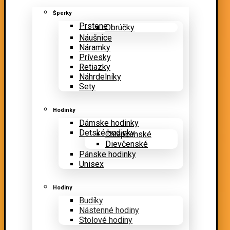
Šperky
Prstene
Obrúčky
Náušnice
Náramky
Prívesky
Retiazky
Náhrdelníky
Sety
Hodinky
Dámske hodinky
Detské hodinky
Chlapčenské
Dievčenské
Pánske hodinky
Unisex
Hodiny
Budíky
Nástenné hodiny
Stolové hodiny