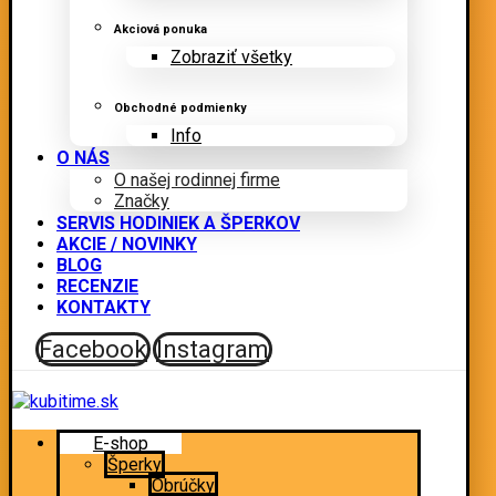
Akciová ponuka
Zobraziť všetky
Obchodné podmienky
Info
O NÁS
O našej rodinnej firme
Značky
SERVIS HODINIEK A ŠPERKOV
AKCIE / NOVINKY
BLOG
RECENZIE
KONTAKTY
Facebook
Instagram
E-shop
Šperky
Obrúčky