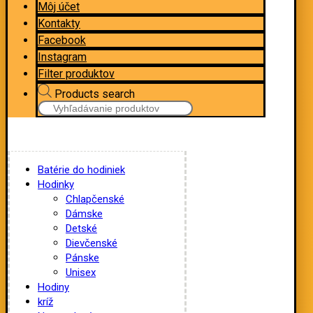
Môj účet
Kontakty
Facebook
Instagram
Filter produktov
Products search
Batérie do hodiniek
Hodinky
Chlapčenské
Dámske
Detské
Dievčenské
Pánske
Unisex
Hodiny
kríž