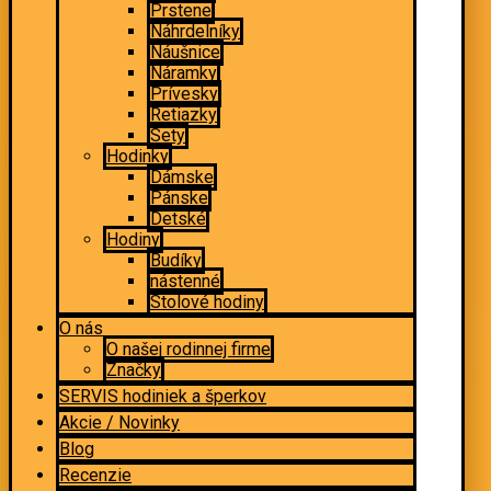
Prstene
Náhrdelníky
Náušnice
Náramky
Prívesky
Retiazky
Sety
Hodinky
Dámske
Pánske
Detské
Hodiny
Budíky
nástenné
Stolové hodiny
O nás
O našej rodinnej firme
Značky
SERVIS hodiniek a šperkov
Akcie / Novinky
Blog
Recenzie