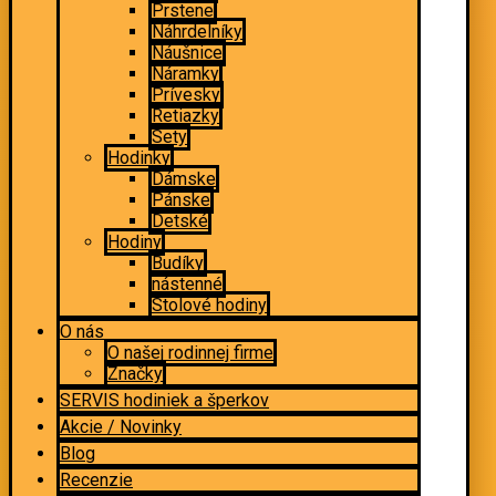
Prstene
Náhrdelníky
Náušnice
Náramky
Prívesky
Retiazky
Sety
Hodinky
Dámske
Pánske
Detské
Hodiny
Budíky
nástenné
Stolové hodiny
O nás
O našej rodinnej firme
Značky
SERVIS hodiniek a šperkov
Akcie / Novinky
Blog
Recenzie