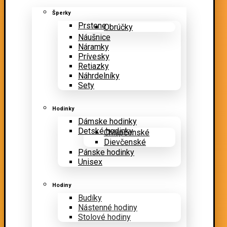
Šperky
Prstene
Obrúčky
Náušnice
Náramky
Prívesky
Retiazky
Náhrdelníky
Sety
Hodinky
Dámske hodinky
Detské hodinky
Chlapčenské
Dievčenské
Pánske hodinky
Unisex
Hodiny
Budíky
Nástenné hodiny
Stolové hodiny