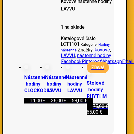
Kovové nástenné hodiny
LAVVU
1 na sklade
Katalógové číslo:
LCT1101
Kategórie:
Hodiny
,
Značky:
kovové
,
nástenné
LAVVU
,
nástenné hodiny
Facebook
Pinterest
Whatsapp
Email
Zľava!
Nástenné
Nástenné
Nástenné
Stolové
hodiny
hodiny
hodiny
hodiny
CLOCKODILE
LAVVU
LAVVU
RHYTHM
11,00
€
36,00
€
58,00
€
75,00
€
65,00
€