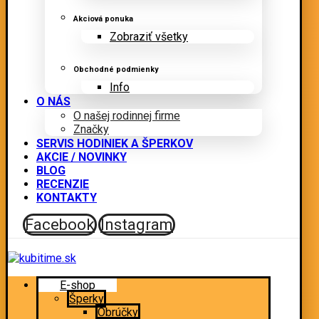
Akciová ponuka
Zobraziť všetky
Obchodné podmienky
Info
O NÁS
O našej rodinnej firme
Značky
SERVIS HODINIEK A ŠPERKOV
AKCIE / NOVINKY
BLOG
RECENZIE
KONTAKTY
Facebook
Instagram
E-shop
Šperky
Obrúčky