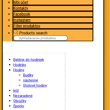
Môj účet
Kontakty
Facebook
Instagram
Filter produktov
Products search
Batérie do hodiniek
Hodinky
Hodiny
Budíky
nástenné
Stolové hodiny
kríž
Nezaradené
Obrúčky
Šperky