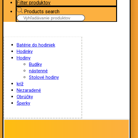
Filter produktov
Products search
Batérie do hodiniek
Hodinky
Hodiny
Budíky
nástenné
Stolové hodiny
kríž
Nezaradené
Obrúčky
Šperky