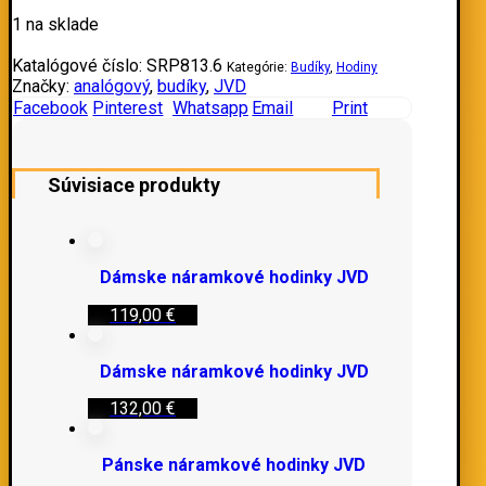
1 na sklade
Katalógové číslo:
SRP813.6
Kategórie:
Budíky
,
Hodiny
Značky:
analógový
,
budíky
,
JVD
Facebook
Pinterest
Whatsapp
Email
Print
Súvisiace produkty
Dámske náramkové hodinky JVD
119,00
€
Dámske náramkové hodinky JVD
132,00
€
Pánske náramkové hodinky JVD