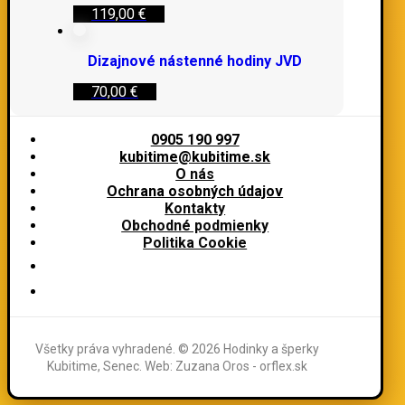
119,00
€
Dizajnové nástenné hodiny JVD
70,00
€
0905 190 997
kubitime@kubitime.sk
O nás
Ochrana osobných údajov
Kontakty
Obchodné podmienky
Politika Cookie
Všetky práva vyhradené. © 2026 Hodinky a šperky
Kubitime, Senec. Web: Zuzana Oros - orflex.sk