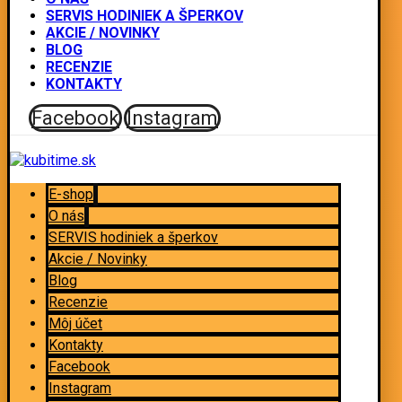
SERVIS HODINIEK A ŠPERKOV
AKCIE / NOVINKY
BLOG
RECENZIE
KONTAKTY
Facebook
Instagram
E-shop
O nás
SERVIS hodiniek a šperkov
Akcie / Novinky
Blog
Recenzie
Môj účet
Kontakty
Facebook
Instagram