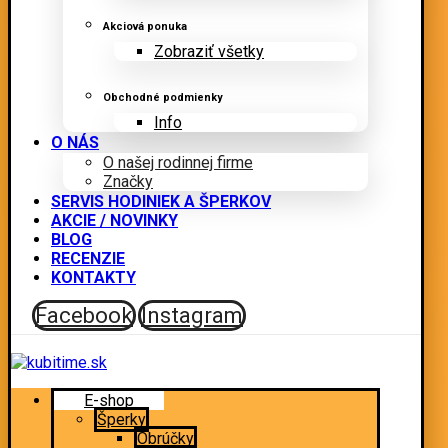
Akciová ponuka
Zobraziť všetky
Obchodné podmienky
Info
O NÁS
O našej rodinnej firme
Značky
SERVIS HODINIEK A ŠPERKOV
AKCIE / NOVINKY
BLOG
RECENZIE
KONTAKTY
Facebook
Instagram
E-shop
Šperky
Obrúčky