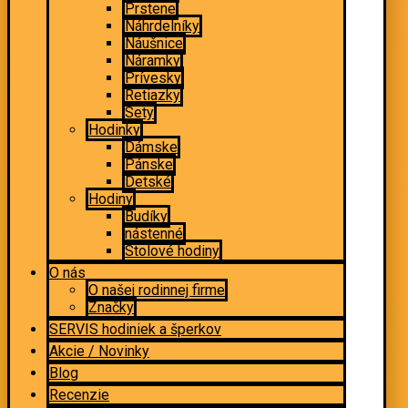
Prstene
Náhrdelníky
Náušnice
Náramky
Prívesky
Retiazky
Sety
Hodinky
Dámske
Pánske
Detské
Hodiny
Budíky
nástenné
Stolové hodiny
O nás
O našej rodinnej firme
Značky
SERVIS hodiniek a šperkov
Akcie / Novinky
Blog
Recenzie