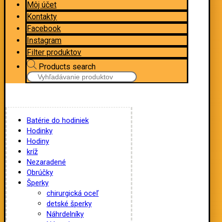
Môj účet
Kontakty
Facebook
Instagram
Filter produktov
Products search
Batérie do hodiniek
Hodinky
Hodiny
kríž
Nezaradené
Obrúčky
Šperky
chirurgická oceľ
detské šperky
Náhrdelníky