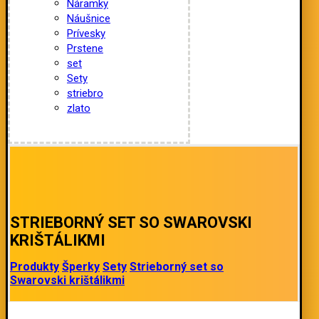
Náramky
Náušnice
Prívesky
Prstene
set
Sety
striebro
zlato
STRIEBORNÝ SET SO SWAROVSKI
KRIŠTÁLIKMI
Produkty
Šperky
Sety
Strieborný set so
Swarovski krištálikmi