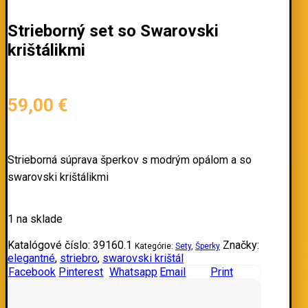
Strieborný set so Swarovski
krištálikmi
59,00
€
Strieborná súprava šperkov s modrým opálom a so
swarovski krištálikmi
1 na sklade
Katalógové číslo:
39160.1
Značky:
Kategórie:
Sety
,
Šperky
elegantné
,
striebro
,
swarovski krištál
Facebook
Pinterest
Whatsapp
Email
Print