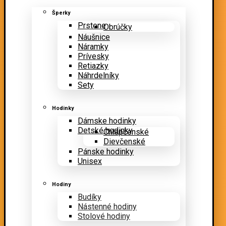
Šperky
Prstene
Obrúčky
Náušnice
Náramky
Prívesky
Retiazky
Náhrdelníky
Sety
Hodinky
Dámske hodinky
Detské hodinky
Chlapčenské
Dievčenské
Pánske hodinky
Unisex
Hodiny
Budíky
Nástenné hodiny
Stolové hodiny