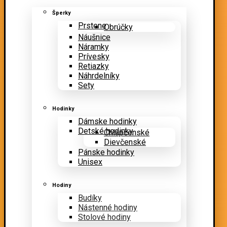
Šperky
Prstene
Obrúčky
Náušnice
Náramky
Prívesky
Retiazky
Náhrdelníky
Sety
Hodinky
Dámske hodinky
Detské hodinky
Chlapčenské
Dievčenské
Pánske hodinky
Unisex
Hodiny
Budíky
Nástenné hodiny
Stolové hodiny