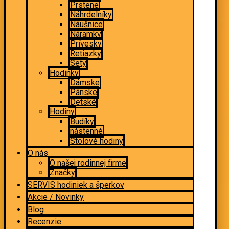
Prstene
Náhrdelníky
Náušnice
Náramky
Prívesky
Retiazky
Sety
Hodinky
Dámske
Pánske
Detské
Hodiny
Budíky
nástenné
Stolové hodiny
O nás
O našej rodinnej firme
Značky
SERVIS hodiniek a šperkov
Akcie / Novinky
Blog
Recenzie