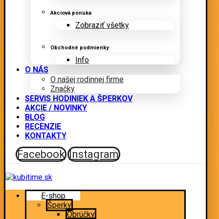
Akciová ponuka
Zobraziť všetky
Obchodné podmienky
Info
O NÁS
O našej rodinnej firme
Značky
SERVIS HODINIEK A ŠPERKOV
AKCIE / NOVINKY
BLOG
RECENZIE
KONTAKTY
Facebook
Instagram
E-shop
Šperky
Obrúčky