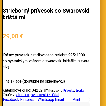
Strieborný prívesok so Swarovski
krištáľmi
29,00
€
Krásny prívesok z rodiovaného striebra 925/1000
so syntatickým zafírom a swarovski krištáľmi v tvare
slzy.
1 na sklade (dostupné na objednávku)
Katalógové číslo:
34252.3m
Kategórie:
Prívesky
,
Šperky
Značky:
striebro
,
swarovski krištál
Facebook
Pinterest
Whatsapp
Email
Print