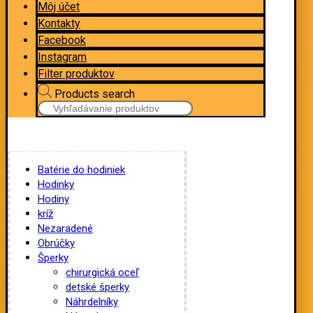
Môj účet
Kontakty
Facebook
Instagram
Filter produktov
Products search
Batérie do hodiniek
Hodinky
Hodiny
kríž
Nezaradené
Obrúčky
Šperky
chirurgická oceľ
detské šperky
Náhrdelníky