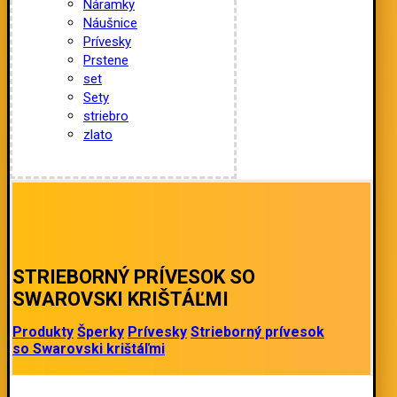
Náramky
Náušnice
Prívesky
Prstene
set
Sety
striebro
zlato
STRIEBORNÝ PRÍVESOK SO
SWAROVSKI KRIŠTÁĽMI
Produkty
Šperky
Prívesky
Strieborný prívesok
so Swarovski krištáľmi