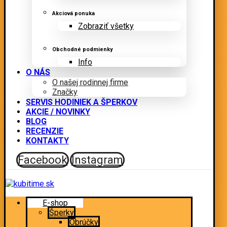
Akciová ponuka
Zobraziť všetky
Obchodné podmienky
Info
O NÁS
O našej rodinnej firme
Značky
SERVIS HODINIEK A ŠPERKOV
AKCIE / NOVINKY
BLOG
RECENZIE
KONTAKTY
Facebook
Instagram
E-shop
Šperky
Obrúčky