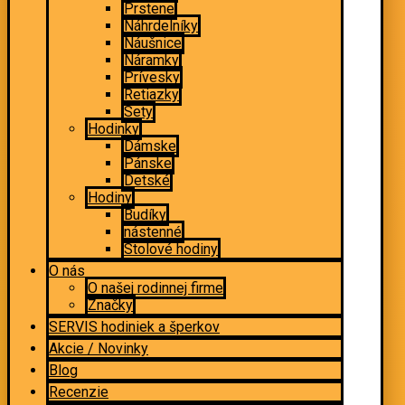
Prstene
Náhrdelníky
Náušnice
Náramky
Prívesky
Retiazky
Sety
Hodinky
Dámske
Pánske
Detské
Hodiny
Budíky
nástenné
Stolové hodiny
O nás
O našej rodinnej firme
Značky
SERVIS hodiniek a šperkov
Akcie / Novinky
Blog
Recenzie