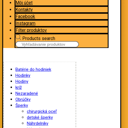
Môj účet
Kontakty
Facebook
Instagram
Filter produktov
Products search
Batérie do hodiniek
Hodinky
Hodiny
kríž
Nezaradené
Obrúčky
Šperky
chirurgická oceľ
detské šperky
Náhrdelníky