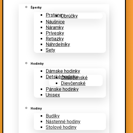
Šperky
Prstene
Obrúčky
Náušnice
Náramky
Prívesky
Retiazky
Náhrdelníky
Sety
Hodinky
Dámske hodinky
Detské hodinky
Chlapčenské
Dievčenské
Pánske hodinky
Unisex
Hodiny
Budíky
Nástenné hodiny
Stolové hodiny