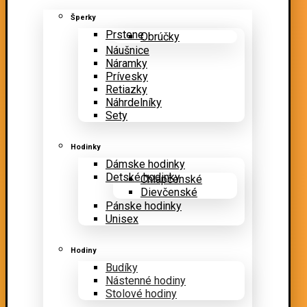
Šperky
Prstene
Obrúčky
Náušnice
Náramky
Prívesky
Retiazky
Náhrdelníky
Sety
Hodinky
Dámske hodinky
Detské hodinky
Chlapčenské
Dievčenské
Pánske hodinky
Unisex
Hodiny
Budíky
Nástenné hodiny
Stolové hodiny