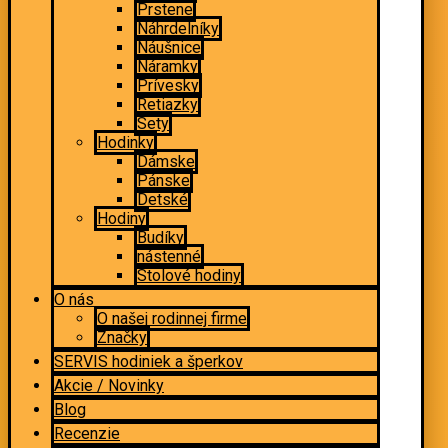
Prstene
Náhrdelníky
Náušnice
Náramky
Prívesky
Retiazky
Sety
Hodinky
Dámske
Pánske
Detské
Hodiny
Budíky
nástenné
Stolové hodiny
O nás
O našej rodinnej firme
Značky
SERVIS hodiniek a šperkov
Akcie / Novinky
Blog
Recenzie