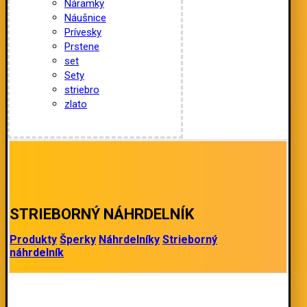
Náramky
Náušnice
Prívesky
Prstene
set
Sety
striebro
zlato
STRIEBORNÝ NÁHRDELNÍK
Produkty
Šperky
Náhrdelníky
Strieborný
náhrdelník