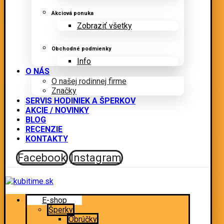
Akciová ponuka
Zobraziť všetky
Obchodné podmienky
Info
O NÁS
O našej rodinnej firme
Značky
SERVIS HODINIEK A ŠPERKOV
AKCIE / NOVINKY
BLOG
RECENZIE
KONTAKTY
Facebook
Instagram
E-shop
Šperky
Obrúčky