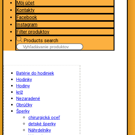
Môj účet
Kontakty
Facebook
Instagram
Filter produktov
Products search
Batérie do hodiniek
Hodinky
Hodiny
kríž
Nezaradené
Obrúčky
Šperky
chirurgická oceľ
detské šperky
Náhrdelníky