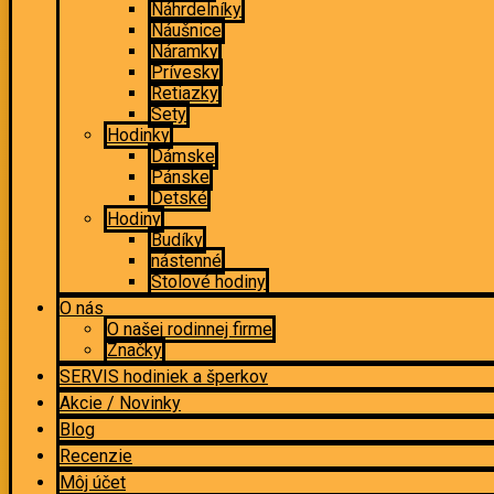
Náhrdelníky
Náušnice
Náramky
Prívesky
Retiazky
Sety
Hodinky
Dámske
Pánske
Detské
Hodiny
Budíky
nástenné
Stolové hodiny
O nás
O našej rodinnej firme
Značky
SERVIS hodiniek a šperkov
Akcie / Novinky
Blog
Recenzie
Môj účet