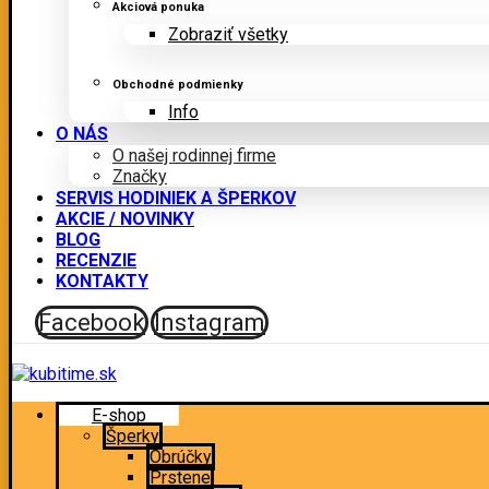
Akciová ponuka
Zobraziť všetky
Obchodné podmienky
Info
O NÁS
O našej rodinnej firme
Značky
SERVIS HODINIEK A ŠPERKOV
AKCIE / NOVINKY
BLOG
RECENZIE
KONTAKTY
Facebook
Instagram
E-shop
Šperky
Obrúčky
Prstene