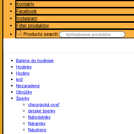
Kontakty
Facebook
Instagram
Filter produktov
Products search
Batérie do hodiniek
Hodinky
Hodiny
kríž
Nezaradené
Obrúčky
Šperky
chirurgická oceľ
detské šperky
Náhrdelníky
Náramky
Náušnice