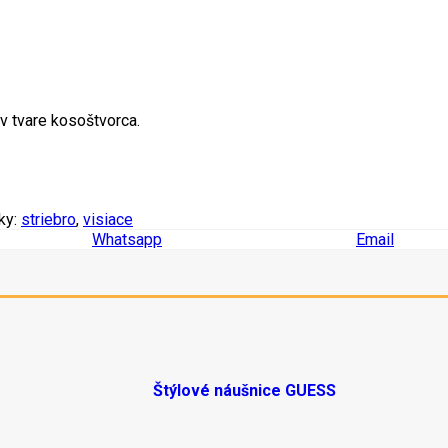
v tvare kosoštvorca.
ky:
striebro
,
visiace
Whatsapp
Email
Štýlové náušnice GUESS