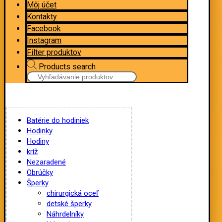
Môj účet
Kontakty
Facebook
Instagram
Filter produktov
Products search
Batérie do hodiniek
Hodinky
Hodiny
kríž
Nezaradené
Obrúčky
Šperky
chirurgická oceľ
detské šperky
Náhrdelníky