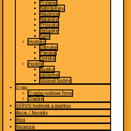
Prstene
Náhrdelníky
Náušnice
Náramky
Prívesky
Retiazky
Sety
Hodinky
Dámske
Pánske
Detské
Hodiny
Budíky
nástenné
Stolové hodiny
O nás
O našej rodinnej firme
Značky
SERVIS hodiniek a šperkov
Akcie / Novinky
Blog
Recenzie