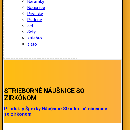
Náramky
Náušnice
Prívesky
Prstene
set
Sety
striebro
zlato
STRIEBORNÉ NÁUŠNICE SO
ZIRKÓNOM
Produkty
Šperky
Náušnice
Strieborné náušnice
so zirkónom