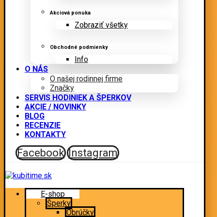
Akciová ponuka
Zobraziť všetky
Obchodné podmienky
Info
O NÁS
O našej rodinnej firme
Značky
SERVIS HODINIEK A ŠPERKOV
AKCIE / NOVINKY
BLOG
RECENZIE
KONTAKTY
Facebook
Instagram
E-shop
Šperky
Obrúčky