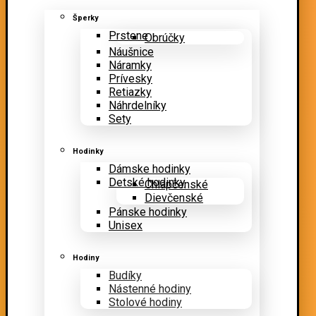
Šperky
Prstene
Obrúčky
Náušnice
Náramky
Prívesky
Retiazky
Náhrdelníky
Sety
Hodinky
Dámske hodinky
Detské hodinky
Chlapčenské
Dievčenské
Pánske hodinky
Unisex
Hodiny
Budíky
Nástenné hodiny
Stolové hodiny