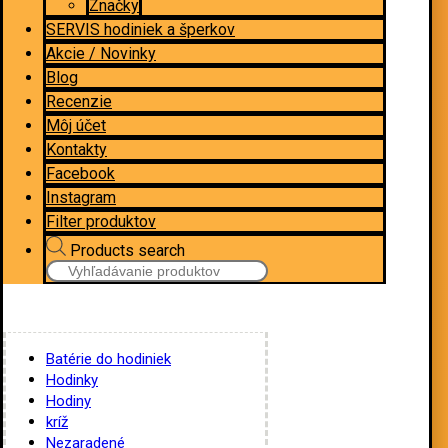
Značky
SERVIS hodiniek a šperkov
Akcie / Novinky
Blog
Recenzie
Môj účet
Kontakty
Facebook
Instagram
Filter produktov
Products search
Batérie do hodiniek
Hodinky
Hodiny
kríž
Nezaradené