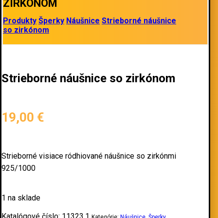
ZIRKÓNOM
Produkty
Šperky
Náušnice
Strieborné náušnice
so zirkónom
Strieborné náušnice so zirkónom
19,00
€
Strieborné visiace ródhiované náušnice so zirkónmi
925/1000
1 na sklade
Katalógové číslo:
11323.1
Kategórie:
Náušnice
,
Šperky
,