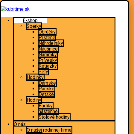
E-shop
Šperky
Obrúčky
Prstene
Náhrdelníky
Náušnice
Náramky
Prívesky
Retiazky
Sety
Hodinky
Dámske
Pánske
Detské
Hodiny
Budíky
nástenné
Stolové hodiny
O nás
O našej rodinnej firme