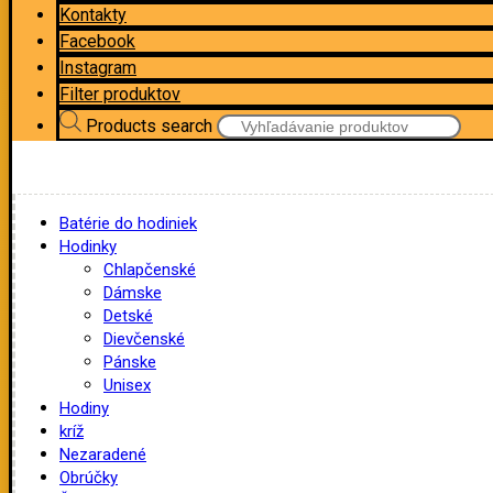
Kontakty
Facebook
Instagram
Filter produktov
Products search
Batérie do hodiniek
Hodinky
Chlapčenské
Dámske
Detské
Dievčenské
Pánske
Unisex
Hodiny
kríž
Nezaradené
Obrúčky