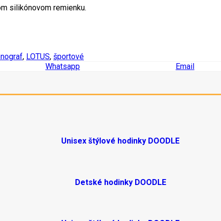
m silikónovom remienku.
onograf
,
LOTUS
,
športové
Whatsapp
Email
Unisex štýlové hodinky DOODLE
Detské hodinky DOODLE