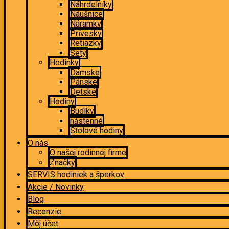
Náhrdelníky
Náušnice
Náramky
Prívesky
Retiazky
Sety
Hodinky
Dámske
Pánske
Detské
Hodiny
Budíky
nástenné
Stolové hodiny
O nás
O našej rodinnej firme
Značky
SERVIS hodiniek a šperkov
Akcie / Novinky
Blog
Recenzie
Môj účet