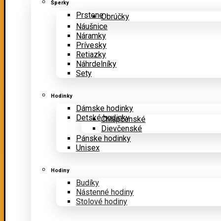
Šperky
Prstene
Obrúčky
Náušnice
Náramky
Prívesky
Retiazky
Náhrdelníky
Sety
Hodinky
Dámske hodinky
Detské hodinky
Chlapčenské
Dievčenské
Pánske hodinky
Unisex
Hodiny
Budíky
Nástenné hodiny
Stolové hodiny