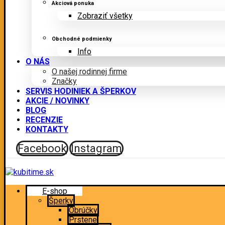
Akciová ponuka
Zobraziť všetky
Obchodné podmienky
Info
O NÁS
O našej rodinnej firme
Značky
SERVIS HODINIEK A ŠPERKOV
AKCIE / NOVINKY
BLOG
RECENZIE
KONTAKTY
Facebook
Instagram
E-shop
Šperky
Obrúčky
Prstene