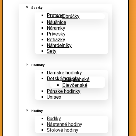
Šperky
Prstene
Obrúčky
Náušnice
Náramky
Prívesky
Retiazky
Náhrdelníky
Sety
Hodinky
Dámske hodinky
Detské hodinky
Chlapčenské
Dievčenské
Pánske hodinky
Unisex
Hodiny
Budíky
Nástenné hodiny
Stolové hodiny