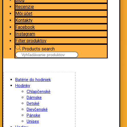
Recenzie
Môj účet
Kontakty
Facebook
Instagram
Filter produktov
Products search
Batérie do hodiniek
Hodinky
Chlapčenské
Dámske
Detské
Dievčenské
Pánske
Unisex