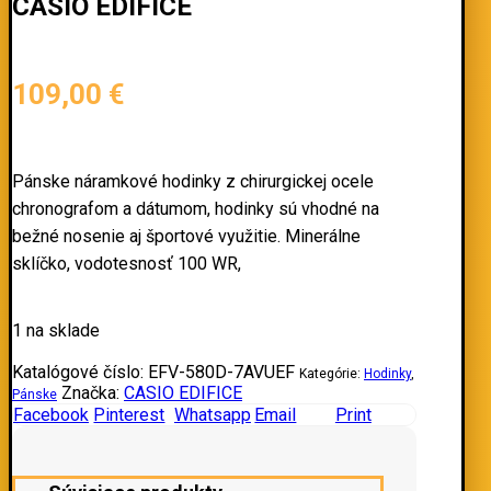
CASIO EDIFICE
109,00
€
Pánske náramkové hodinky z chirurgickej ocele
chronografom a dátumom, hodinky sú vhodné na
bežné nosenie aj športové využitie. Minerálne
sklíčko, vodotesnosť 100 WR,
1 na sklade
Katalógové číslo:
EFV-580D-7AVUEF
Kategórie:
Hodinky
,
Značka:
CASIO EDIFICE
Pánske
Facebook
Pinterest
Whatsapp
Email
Print