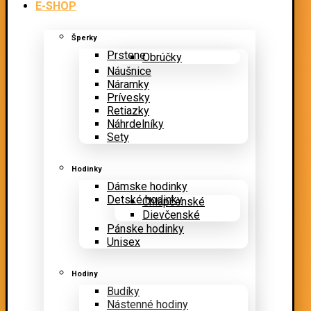
E-SHOP
Šperky
Prstene
Obrúčky
Náušnice
Náramky
Prívesky
Retiazky
Náhrdelníky
Sety
Hodinky
Dámske hodinky
Detské hodinky
Chlapčenské
Dievčenské
Pánske hodinky
Unisex
Hodiny
Budíky
Nástenné hodiny