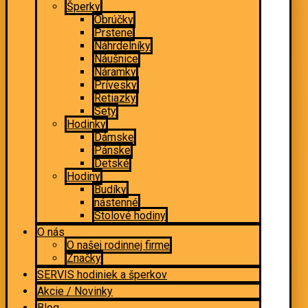
Šperky
Obrúčky
Prstene
Náhrdelníky
Náušnice
Náramky
Prívesky
Retiazky
Sety
Hodinky
Dámske
Pánske
Detské
Hodiny
Budíky
nástenné
Stolové hodiny
O nás
O našej rodinnej firme
Značky
SERVIS hodiniek a šperkov
Akcie / Novinky
Blog