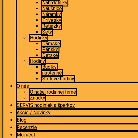
Náhrdelníky
Náušnice
Náramky
Prívesky
Retiazky
Sety
Hodinky
Dámske
Pánske
Detské
Hodiny
Budíky
nástenné
Stolové hodiny
O nás
O našej rodinnej firme
Značky
SERVIS hodiniek a šperkov
Akcie / Novinky
Blog
Recenzie
Môj účet