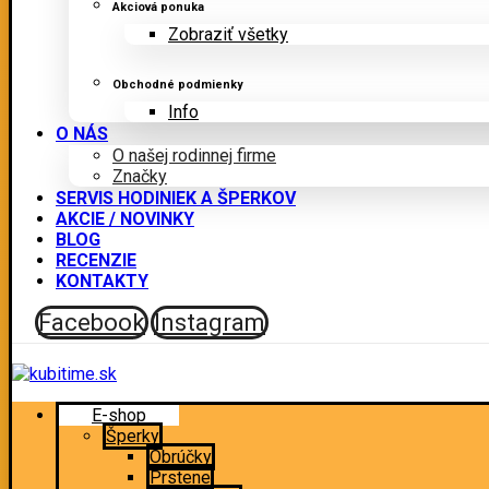
Akciová ponuka
Zobraziť všetky
Obchodné podmienky
Info
O NÁS
O našej rodinnej firme
Značky
SERVIS HODINIEK A ŠPERKOV
AKCIE / NOVINKY
BLOG
RECENZIE
KONTAKTY
Facebook
Instagram
E-shop
Šperky
Obrúčky
Prstene