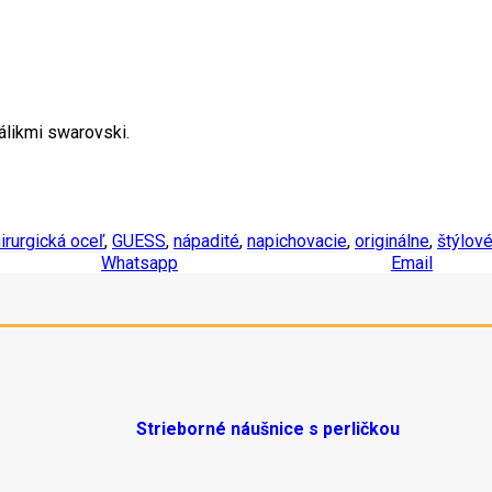
likmi swarovski.
irurgická oceľ
,
GUESS
,
nápadité
,
napichovacie
,
originálne
,
štýlov
Whatsapp
Email
Strieborné náušnice s perličkou