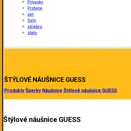
Prívesky
Prstene
set
Sety
striebro
zlato
ŠTÝLOVÉ NÁUŠNICE GUESS
Produkty
Šperky
Náušnice
Štýlové náušnice GUESS
Štýlové náušnice GUESS