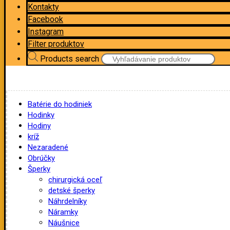
Kontakty
Facebook
Instagram
Filter produktov
Products search
Batérie do hodiniek
Hodinky
Hodiny
kríž
Nezaradené
Obrúčky
Šperky
chirurgická oceľ
detské šperky
Náhrdelníky
Náramky
Náušnice