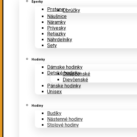
Šperky
Prstene
Obrúčky
Náušnice
Náramky
Prívesky
Retiazky
Náhrdelníky
Sety
Hodinky
Dámske hodinky
Detské hodinky
Chlapčenské
Dievčenské
Pánske hodinky
Unisex
Hodiny
Budíky
Nástenné hodiny
Stolové hodiny