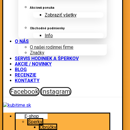
Akciová ponuka
Zobraziť všetky
Obchodné podmienky
Info
O NÁS
O našej rodinnej firme
Značky
SERVIS HODINIEK A ŠPERKOV
AKCIE / NOVINKY
BLOG
RECENZIE
KONTAKTY
Facebook
Instagram
E-shop
Šperky
Obrúčky