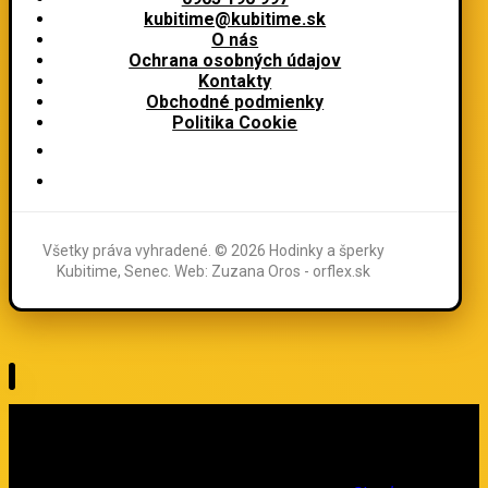
kubitime@kubitime.sk
O nás
Ochrana osobných údajov
Kontakty
Obchodné podmienky
Politika Cookie
Všetky práva vyhradené. © 2026 Hodinky a šperky
Kubitime, Senec. Web: Zuzana Oros - orflex.sk
Oznamujeme zákazníkom, že momentálne funguje len naša
kamenná predajňa. Čoskoro pribudnú nové produkty -