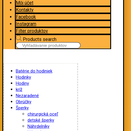
Môj účet
Kontakty
Facebook
Instagram
Filter produktov
Products search
Batérie do hodiniek
Hodinky
Hodiny
kríž
Nezaradené
Obrúčky
Šperky
chirurgická oceľ
detské šperky
Náhrdelníky