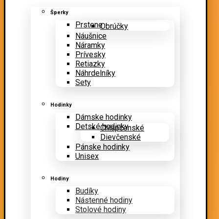
Šperky
Prstene
Obrúčky
Náušnice
Náramky
Prívesky
Retiazky
Náhrdelníky
Sety
Hodinky
Dámske hodinky
Detské hodinky
Chlapčenské
Dievčenské
Pánske hodinky
Unisex
Hodiny
Budíky
Nástenné hodiny
Stolové hodiny