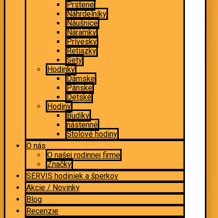
Prstene
Náhrdelníky
Náušnice
Náramky
Prívesky
Retiazky
Sety
Hodinky
Dámske
Pánske
Detské
Hodiny
Budíky
nástenné
Stolové hodiny
O nás
O našej rodinnej firme
Značky
SERVIS hodiniek a šperkov
Akcie / Novinky
Blog
Recenzie