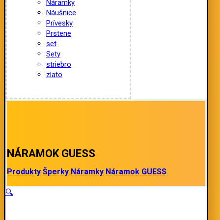
Náramky
Náušnice
Prívesky
Prstene
set
Sety
striebro
zlato
NÁRAMOK GUESS
Produkty
Šperky
Náramky
Náramok GUESS
🔍