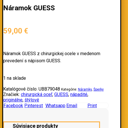
Náramok GUESS
59,00
€
Náramok GUESS z chirurgickej ocele v medenom
prevedení s nápisom GUESS.
1 na sklade
Katalógové číslo:
UBB79048
Kategórie:
Náramky
,
Šperky
Značiek:
chirurgická oceľ
,
GUESS
,
nápadité
,
originálne
,
štýlové
Facebook
Pinterest
Whatsapp
Email
Print
Súvisiace produkty