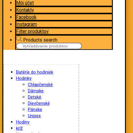
Môj účet
Kontakty
Facebook
Instagram
Filter produktov
Products search
Batérie do hodiniek
Hodinky
Chlapčenské
Dámske
Detské
Dievčenské
Pánske
Unisex
Hodiny
kríž