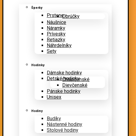
Šperky
Prstene
Obrúčky
Náušnice
Náramky
Prívesky
Retiazky
Náhrdelníky
Sety
Hodinky
Dámske hodinky
Detské hodinky
Chlapčenské
Dievčenské
Pánske hodinky
Unisex
Hodiny
Budíky
Nástenné hodiny
Stolové hodiny