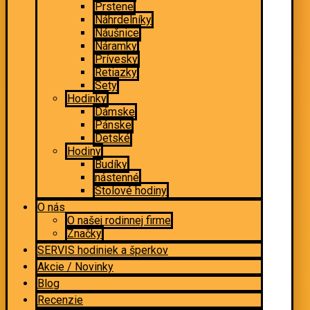
Prstene
Náhrdelníky
Náušnice
Náramky
Prívesky
Retiazky
Sety
Hodinky
Dámske
Pánske
Detské
Hodiny
Budíky
nástenné
Stolové hodiny
O nás
O našej rodinnej firme
Značky
SERVIS hodiniek a šperkov
Akcie / Novinky
Blog
Recenzie