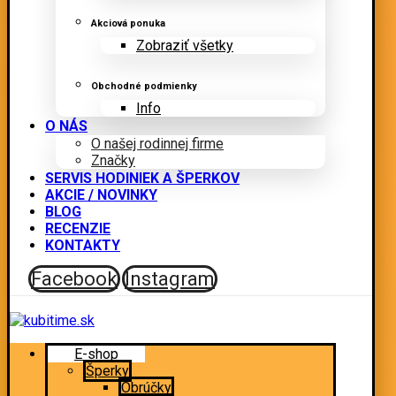
Akciová ponuka
Zobraziť všetky
Obchodné podmienky
Info
O NÁS
O našej rodinnej firme
Značky
SERVIS HODINIEK A ŠPERKOV
AKCIE / NOVINKY
BLOG
RECENZIE
KONTAKTY
Facebook
Instagram
E-shop
Šperky
Obrúčky