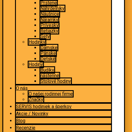
Prstene
Náhrdelníky
Náušnice
Náramky
Prívesky
Retiazky
Sety
Hodinky
Dámske
Pánske
Detské
Hodiny
Budíky
nástenné
Stolové hodiny
O nás
O našej rodinnej firme
Značky
SERVIS hodiniek a šperkov
Akcie / Novinky
Blog
Recenzie