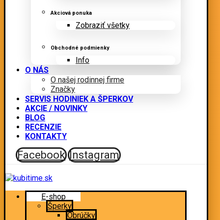
Akciová ponuka
Zobraziť všetky
Obchodné podmienky
Info
O NÁS
O našej rodinnej firme
Značky
SERVIS HODINIEK A ŠPERKOV
AKCIE / NOVINKY
BLOG
RECENZIE
KONTAKTY
Facebook
Instagram
E-shop
Šperky
Obrúčky