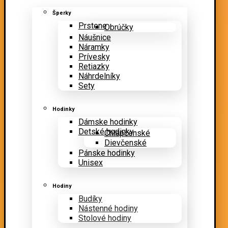
Šperky
Prstene
Obrúčky
Náušnice
Náramky
Prívesky
Retiazky
Náhrdelníky
Sety
Hodinky
Dámske hodinky
Detské hodinky
Chlapčenské
Dievčenské
Pánske hodinky
Unisex
Hodiny
Budíky
Nástenné hodiny
Stolové hodiny