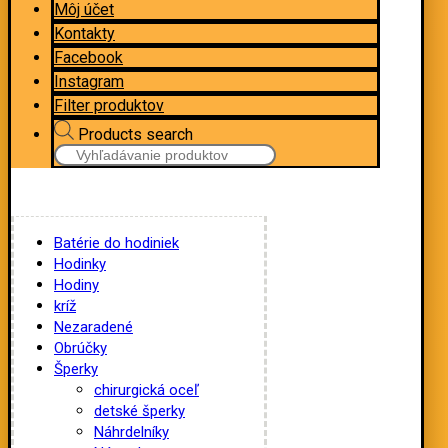
Môj účet
Kontakty
Facebook
Instagram
Filter produktov
Products search
Batérie do hodiniek
Hodinky
Hodiny
kríž
Nezaradené
Obrúčky
Šperky
chirurgická oceľ
detské šperky
Náhrdelníky