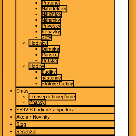
Prstene
Náhrdelníky
Náušnice
Náramky
Prívesky
Retiazky
Sety
Hodinky
Dámske
Pánske
Detské
Hodiny
Budíky
nástenné
Stolové hodiny
O nás
O našej rodinnej firme
Značky
SERVIS hodiniek a šperkov
Akcie / Novinky
Blog
Recenzie