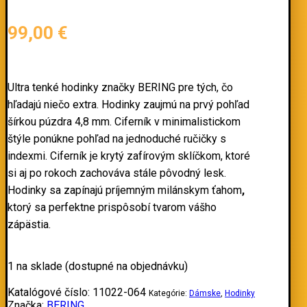
99,00
€
Ultra tenké hodinky značky
BERING
pre tých, čo
hľadajú niečo extra. Hodinky zaujmú na prvý pohľad
šírkou púzdra 4,8 mm. Ciferník v minimalistickom
štýle ponúkne pohľad na jednoduché ručičky s
indexmi. Ciferník je krytý zafírovým sklíčkom, ktoré
si aj po rokoch zachováva stále pôvodný lesk.
Hodinky sa zapínajú príjemným milánskym ťahom
,
ktorý sa perfektne prispôsobí tvarom vášho
zápästia.
1 na sklade (dostupné na objednávku)
Katalógové číslo:
11022-064
Kategórie:
Dámske
,
Hodinky
Značka:
BERING