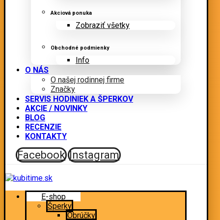
Akciová ponuka
Zobraziť všetky
Obchodné podmienky
Info
O NÁS
O našej rodinnej firme
Značky
SERVIS HODINIEK A ŠPERKOV
AKCIE / NOVINKY
BLOG
RECENZIE
KONTAKTY
Facebook
Instagram
E-shop
Šperky
Obrúčky