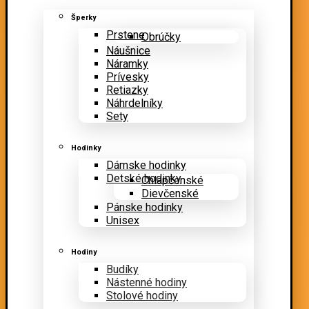
Šperky
Prstene
Obrúčky
Náušnice
Náramky
Prívesky
Retiazky
Náhrdelníky
Sety
Hodinky
Dámske hodinky
Detské hodinky
Chlapčenské
Dievčenské
Pánske hodinky
Unisex
Hodiny
Budíky
Nástenné hodiny
Stolové hodiny