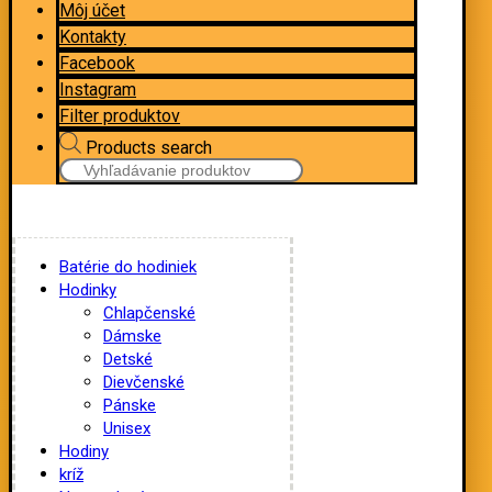
Môj účet
Kontakty
Facebook
Instagram
Filter produktov
Products search
Batérie do hodiniek
Hodinky
Chlapčenské
Dámske
Detské
Dievčenské
Pánske
Unisex
Hodiny
kríž