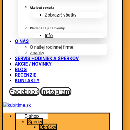
Akciová ponuka
Zobraziť všetky
Obchodné podmienky
Info
O NÁS
O našej rodinnej firme
Značky
SERVIS HODINIEK A ŠPERKOV
AKCIE / NOVINKY
BLOG
RECENZIE
KONTAKTY
Facebook
Instagram
E-shop
Šperky
Obrúčky