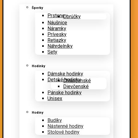
Šperky
Prstene
Obrúčky
Náušnice
Náramky
Prívesky
Retiazky
Náhrdelníky
Sety
Hodinky
Dámske hodinky
Detské hodinky
Chlapčenské
Dievčenské
Pánske hodinky
Unisex
Hodiny
Budíky
Nástenné hodiny
Stolové hodiny