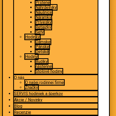
Prstene
Náhrdelníky
Náušnice
Náramky
Prívesky
Retiazky
Sety
Hodinky
Dámske
Pánske
Detské
Hodiny
Budíky
nástenné
Stolové hodiny
O nás
O našej rodinnej firme
Značky
SERVIS hodiniek a šperkov
Akcie / Novinky
Blog
Recenzie