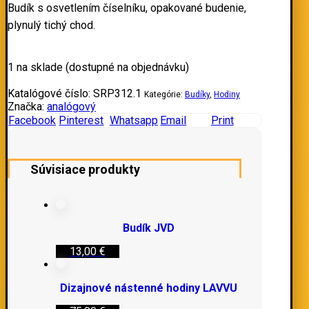
Budík s osvetlením číselníku, opakované budenie,
plynulý tichý chod.
1 na sklade (dostupné na objednávku)
Katalógové číslo:
SRP312.1
Kategórie:
Budíky
,
Hodiny
Značka:
analógový
Facebook
Pinterest
Whatsapp
Email
Print
Súvisiace produkty
Budík JVD
13,00
€
Dizajnové nástenné hodiny LAVVU