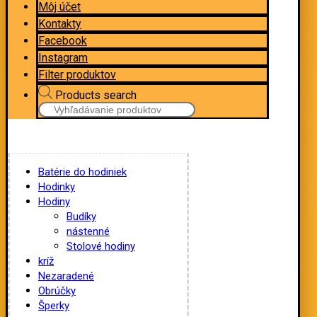
Môj účet
Kontakty
Facebook
Instagram
Filter produktov
Products search
Batérie do hodiniek
Hodinky
Hodiny
Budíky
nástenné
Stolové hodiny
kríž
Nezaradené
Obrúčky
Šperky