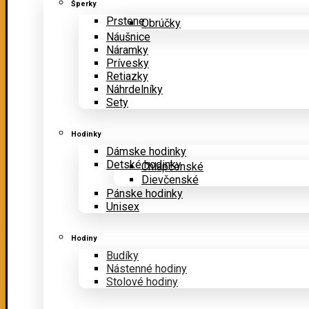
Šperky
Prstene
Obrúčky
Náušnice
Náramky
Prívesky
Retiazky
Náhrdelníky
Sety
Hodinky
Dámske hodinky
Detské hodinky
Chlapčenské
Dievčenské
Pánske hodinky
Unisex
Hodiny
Budíky
Nástenné hodiny
Stolové hodiny