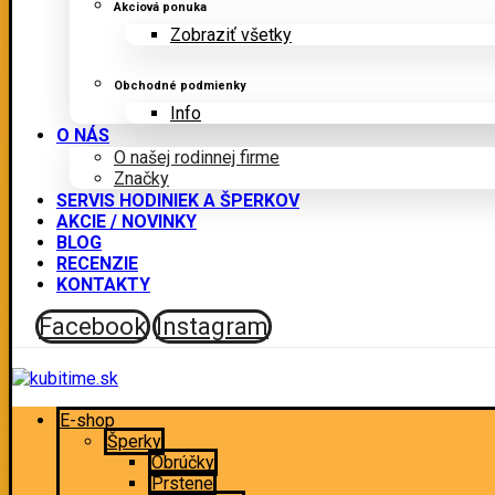
Akciová ponuka
Zobraziť všetky
Obchodné podmienky
Info
O NÁS
O našej rodinnej firme
Značky
SERVIS HODINIEK A ŠPERKOV
AKCIE / NOVINKY
BLOG
RECENZIE
KONTAKTY
Facebook
Instagram
E-shop
Šperky
Obrúčky
Prstene