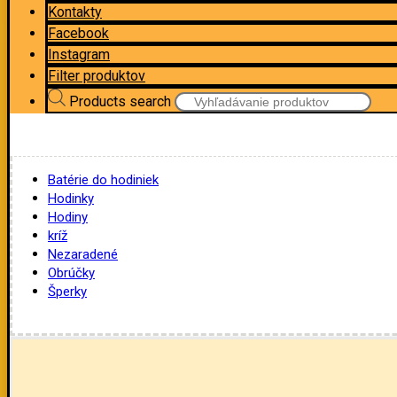
Kontakty
Facebook
Instagram
Filter produktov
Products search
Batérie do hodiniek
Hodinky
Hodiny
kríž
Nezaradené
Obrúčky
Šperky