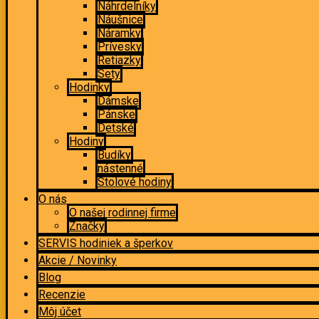
Náhrdelníky
Náušnice
Náramky
Prívesky
Retiazky
Sety
Hodinky
Dámske
Pánske
Detské
Hodiny
Budíky
nástenné
Stolové hodiny
O nás
O našej rodinnej firme
Značky
SERVIS hodiniek a šperkov
Akcie / Novinky
Blog
Recenzie
Môj účet