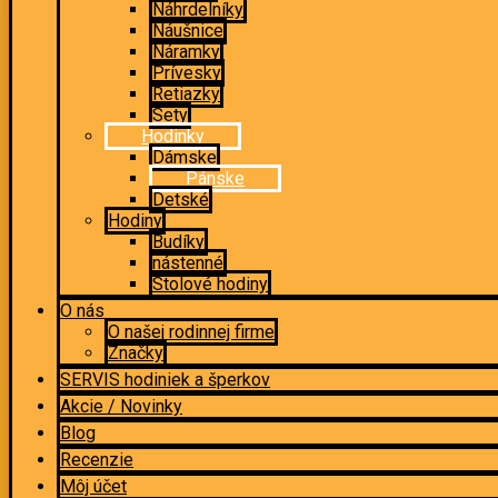
Náhrdelníky
Náušnice
Náramky
Prívesky
Retiazky
Sety
Hodinky
Dámske
Pánske
Detské
Hodiny
Budíky
nástenné
Stolové hodiny
O nás
O našej rodinnej firme
Značky
SERVIS hodiniek a šperkov
Akcie / Novinky
Blog
Recenzie
Môj účet