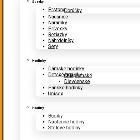
Šperky
Prstene
Obrúčky
Náušnice
Náramky
Prívesky
Retiazky
Náhrdelníky
Sety
Hodinky
Dámske hodinky
Detské hodinky
Chlapčenské
Dievčenské
Pánske hodinky
Unisex
Hodiny
Budíky
Nástenné hodiny
Stolové hodiny